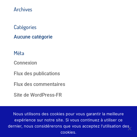
Archives
Catégories
Aucune catégorie
Méta
Connexion
Flux des publications
Flux des commentaires
Site de WordPress-FR
Nous utilisons des cookies pour vous garantir la meilleure
expérience sur notre site. Si vous continuez à utiliser ce
FP Clim © 2017 |
Mentions Légales
| Tous droits
dernier, nous considérerons que vous acceptez l'utilisation des
cookies.
réservés | Réalisé par
Agence Web Les 2