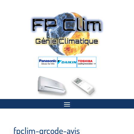
fpclim-qrcode-avis